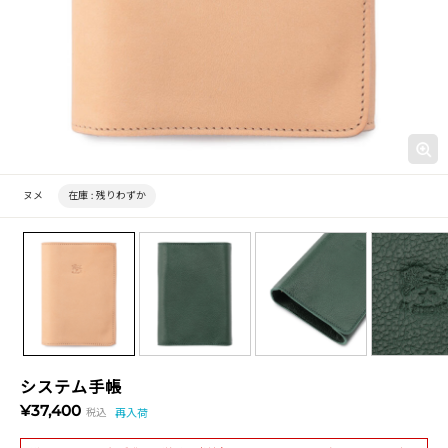
ヌメ
在庫 :
残りわずか
システム手帳
¥37,400
税込
再入荷