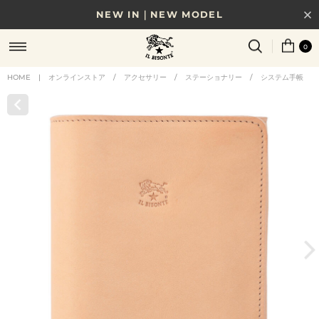
NEW IN｜NEW MODEL
8/17(月)10時まで｜税込11,000円以上で送料無料
0
贈る相手やシーンから選べる、新しいギフトガイド
HOME
|
オンラインストア
/
アクセサリー
/
ステーショナリー
/
システム手帳
NEW IN｜COLOR LEATHER