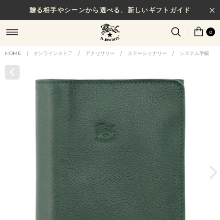
贈る相手やシーンから選べる、新しいギフトガイド
0
HOME
|
オンラインストア
/
アクセサリー
/
ステーショナリー
/
システム手帳