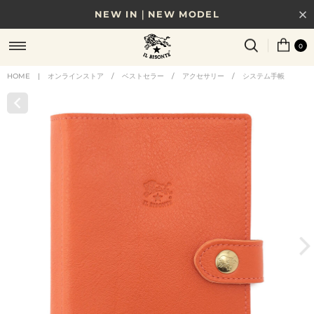
NEW IN｜NEW MODEL
8/17(月)10時まで｜税込11,000円以上で送料無料
0
贈る相手やシーンから選べる、新しいギフトガイド
HOME
|
オンラインストア
/
ベストセラー
/
アクセサリー
/
システム手帳
NEW IN｜COLOR LEATHER