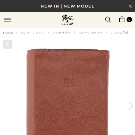
NEW IN｜NEW MODEL
8/17(月)10時まで｜税込11,000円以上で送料無料
0
贈る相手やシーンから選べる、新しいギフトガイド
HOME
|
オンラインストア
/
アクセサリー
/
ステーショナリー
/
システム手帳
NEW IN｜COLOR LEATHER