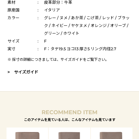
素材
:
皮革部分：牛革
原産国
:
イタリア
カラー
:
グレー / ヌメ / あか茶 / こげ茶 / レッド / ブラッ
ク / ネイビー / ヤケヌメ / オレンジ / オリーブ /
グリーン / ホワイト
サイズ
:
F
実寸
:
F：タテ19.5 ヨコ13 厚さ5 リング内径2.7
※ 採寸の詳細につきましては、
サイズガイド
をご覧下さい。
> サイズガイド
RECOMMEND ITEM
このアイテムを見ている人は、こんなアイテムも見ています