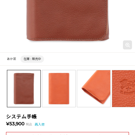
あか茶
在庫 :
販売中
システム手帳
¥53,900
税込
再入荷