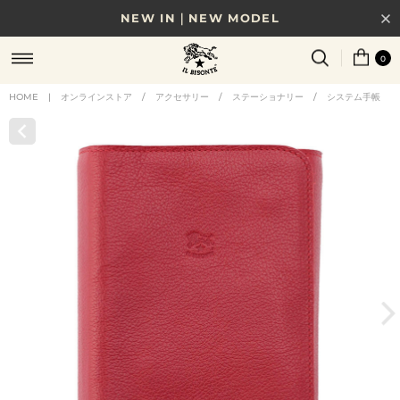
NEW IN｜NEW MODEL
8/17(月)10時まで｜税込11,000円以上で送料無料
0
贈る相手やシーンから選べる、新しいギフトガイド
HOME
|
オンラインストア
/
アクセサリー
/
ステーショナリー
/
システム手帳
NEW IN｜COLOR LEATHER