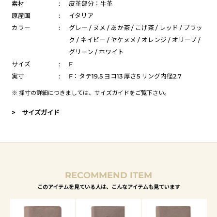
素材
:
皮革部分：牛革
原産国
:
イタリア
カラー
:
グレー / ヌメ / あか茶 / こげ茶 / レッド / ブラッ
ク / ネイビー / ヤケヌメ / オレンジ / オリーブ /
グリーン / ホワイト
サイズ
:
F
実寸
:
F：タテ19.5 ヨコ13 厚さ5 リング内径2.7
※ 採寸の詳細につきましては、
サイズガイド
をご覧下さい。
> サイズガイド
RECOMMEND ITEM
このアイテムを見ている人は、こんなアイテムも見ています