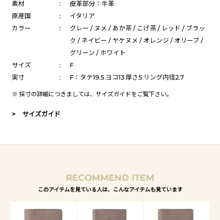
素材
:
皮革部分：牛革
原産国
:
イタリア
カラー
:
グレー / ヌメ / あか茶 / こげ茶 / レッド / ブラッ
ク / ネイビー / ヤケヌメ / オレンジ / オリーブ /
グリーン / ホワイト
サイズ
:
F
実寸
:
F：タテ19.5 ヨコ13 厚さ5 リング内径2.7
※ 採寸の詳細につきましては、
サイズガイド
をご覧下さい。
> サイズガイド
RECOMMEND ITEM
このアイテムを見ている人は、こんなアイテムも見ています