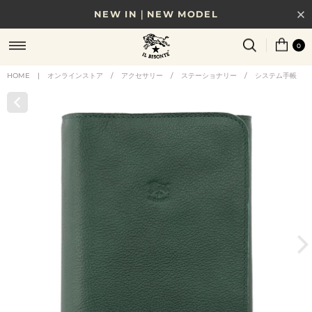
NEW IN｜NEW MODEL
8/17(月)10時まで｜税込11,000円以上で送料無料
0
贈る相手やシーンから選べる、新しいギフトガイド
HOME
|
オンラインストア
/
アクセサリー
/
ステーショナリー
/
システム手帳
NEW IN｜COLOR LEATHER