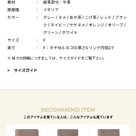
素材
:
皮革部分：牛革
原産国
:
イタリア
カラー
:
グレー / ヌメ / あか茶 / こげ茶 / レッド / ブラッ
ク / ネイビー / ヤケヌメ / オレンジ / オリーブ /
グリーン / ホワイト
サイズ
:
F
実寸
:
F：タテ19.5 ヨコ13 厚さ5 リング内径2.7
※ 採寸の詳細につきましては、
サイズガイド
をご覧下さい。
> サイズガイド
RECOMMEND ITEM
このアイテムを見ている人は、こんなアイテムも見ています