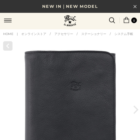
NEW IN｜NEW MODEL
8/17(月)10時まで｜税込11,000円以上で送料無料
0
贈る相手やシーンから選べる、新しいギフトガイド
HOME
|
オンラインストア
/
アクセサリー
/
ステーショナリー
/
システム手帳
NEW IN｜COLOR LEATHER