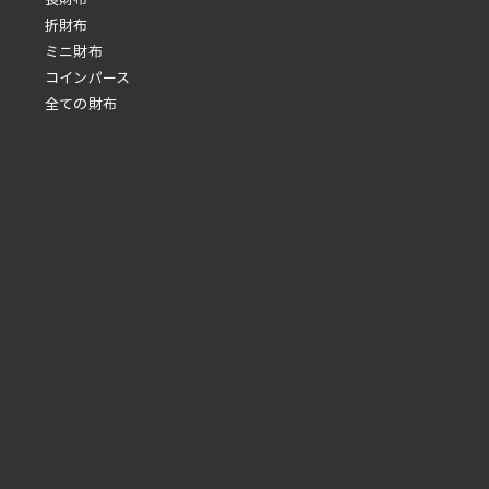
折財布
ミニ財布
コインパース
全ての財布