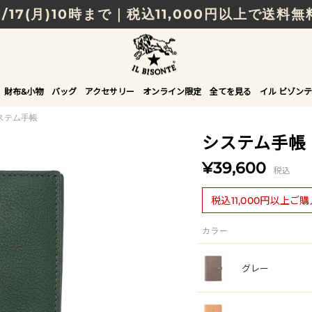
8/17(月)10時まで｜税込11,000円以上で送料無
贈る相手やシーンから選べる、新しいギフトガイ
NEW IN｜COLOR LEATHER
財布&小物
バッグ
アクセサリー
オンライン限定
全てを見る
イル ビゾンテ
ステム手帳
システム手帳
¥39,600
税込
税込11,000円以上ご
カラー
グレー