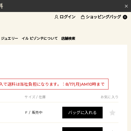
料
ログイン
ショッピングバッグ
ド
0
 ジュエリー
イル ビゾンテについて
店舗検索
購入で送料は当社負担になります。：8/17(月)AM10時まで
サイズ / 在庫
お気に入り
バッグに入れる
F
/
販売中