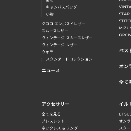
財布
VINT
キャンバスバッグ
STAR
小物
STIT
クロコ エンボスドレザー
MIZU
スムースレザー
ORCI
ヴィンテージ スムースレザー
ヴィンテージ レザー
ベス
ウォモ
スタンダードコレクション
オン
ニュース
全て
アクセサリー
イル
全てを見る
ETSU
ブレスレット
オンラ
ネックレス & リング
スター