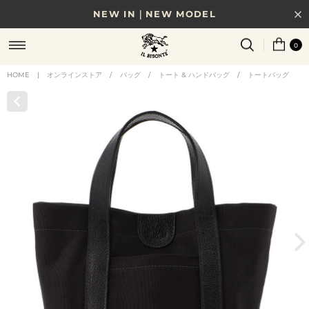
NEW IN｜NEW MODEL
8/17(月)10時まで｜税込11,000円以上で送料無料
0
贈る相手やシーンから選べる、新しいギフトガイド
HOME
|
オンラインストア
/
バッグ
/
トート & ハンドバッグ
/
トートバッグ
NEW IN｜COLOR LEATHER