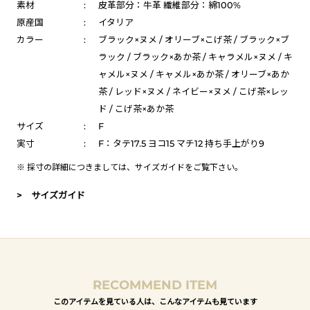
素材
:
皮革部分：牛革 繊維部分：綿100%
原産国
:
イタリア
カラー
:
ブラック×ヌメ / オリーブ×こげ茶 / ブラック×ブ
ラック / ブラック×あか茶 / キャラメル×ヌメ / キ
ャメル×ヌメ / キャメル×あか茶 / オリーブ×あか
茶 / レッド×ヌメ / ネイビー×ヌメ / こげ茶×レッ
ド / こげ茶×あか茶
サイズ
:
F
実寸
:
F：タテ17.5 ヨコ15 マチ12 持ち手上がり9
※ 採寸の詳細につきましては、
サイズガイド
をご覧下さい。
> サイズガイド
RECOMMEND ITEM
このアイテムを見ている人は、こんなアイテムも見ています