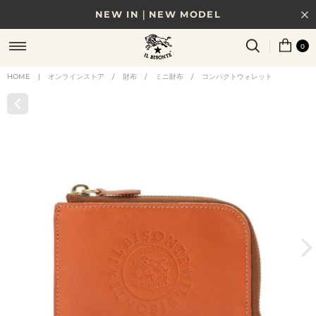
NEW IN｜NEW MODEL
8/17(月)10時まで｜税込11,000円以上で送料無料
0
贈る相手やシーンから選べる、新しいギフトガイド
HOME
|
オンラインストア
/
財布
/
ミニ財布
/
コンパクトウォレット
NEW IN｜COLOR LEATHER