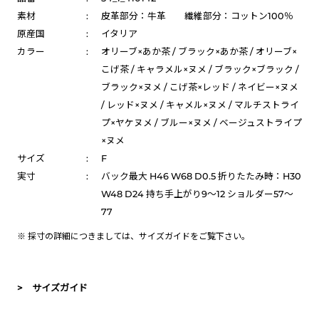
素材
:
皮革部分：牛革 繊維部分：コットン100％
原産国
:
イタリア
カラー
:
オリーブ×あか茶 / ブラック×あか茶 / オリーブ×
こげ茶 / キャラメル×ヌメ / ブラック×ブラック /
ブラック×ヌメ / こげ茶×レッド / ネイビー×ヌメ
/ レッド×ヌメ / キャメル×ヌメ / マルチストライ
プ×ヤケヌメ / ブルー×ヌメ / ベージュストライプ
×ヌメ
サイズ
:
F
実寸
:
バック最大 H46 W68 D0.5 折りたたみ時：H30
W48 D24 持ち手上がり9～12 ショルダー57～
77
※ 採寸の詳細につきましては、
サイズガイド
をご覧下さい。
> サイズガイド