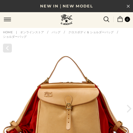
NEW IN｜NEW MODEL
8/17(月)10時まで｜税込11,000円以上で送料無料
0
贈る相手やシーンから選べる、新しいギフトガイド
HOME
|
オンラインストア
/
バッグ
/
クロスボディ & ショルダーバッグ
/
ショルダーバッグ
NEW IN｜COLOR LEATHER