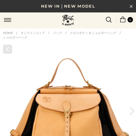
NEW IN｜NEW MODEL
8/17(月)10時まで｜税込11,000円以上で送料無料
0
贈る相手やシーンから選べる、新しいギフトガイド
HOME
|
オンラインストア
/
バッグ
/
クロスボディ & ショルダーバッグ
/
ショルダーバッグ
NEW IN｜COLOR LEATHER