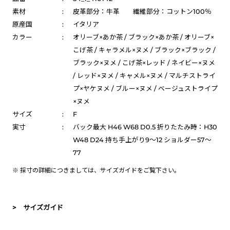
素材
:
皮革部分：牛革 繊維部分：コットン100％
原産国
:
イタリア
カラー
:
オリーブ×あか茶 / ブラック×あか茶 / オリーブ×
こげ茶 / キャラメル×ヌメ / ブラック×ブラック /
ブラック×ヌメ / こげ茶×レッド / ネイビー×ヌメ
/ レッド×ヌメ / キャメル×ヌメ / マルチストライ
プ×ヤケヌメ / ブルー×ヌメ / ベージュストライプ
×ヌメ
サイズ
:
F
実寸
:
バック最大 H46 W68 D0.5 折りたたみ時：H30
W48 D24 持ち手上がり9～12 ショルダー57～
77
※ 採寸の詳細につきましては、
サイズガイド
をご覧下さい。
> サイズガイド