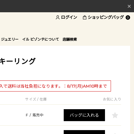
ログイン
ショッピングバッグ
料
0
ド
 ジュエリー
イル ビゾンテについて
店舗検索
】キーリング
購入で送料は当社負担になります。：8/17(月)AM10時まで
サイズ / 在庫
お気に入り
バッグに入れる
F
/
販売中