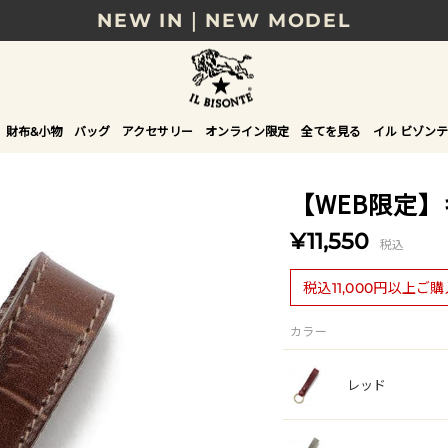
NEW IN｜NEW MODEL
8/17(月)10時まで｜税込11,000円以上で送料無
贈る相手やシーンから選べる、新しいギフトガイ
財布&小物
バッグ
アクセサリー
オンライン限定
全てを見る
イル ビゾンテ
NEW IN｜COLOR LEATHER
【WEB限定
¥11,550
税込
税込11,000円以上ご
カラー
レッド