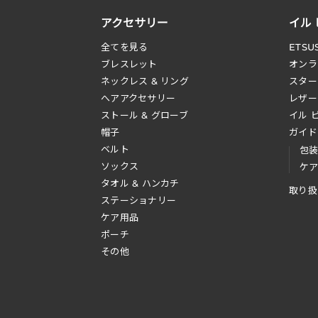
アクセサリー
イル
全てを見る
ETSU
ブレスレット
オンラ
ネックレス & リング
スター
へアアクセサリー
レザー
ストール & グローブ
イル 
帽子
ガイド
ベルト
包
ソックス
ケ
タオル & ハンカチ
取り扱
ステーショナリー
ケア用品
ポーチ
その他