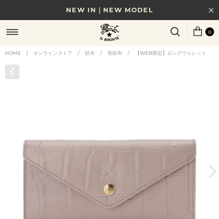
NEW IN｜NEW MODEL
8/17(月)10時まで｜税込11,000円以上で送料無料
0
贈る相手やシーンから選べる、新しいギフトガイド
HOME
|
オンラインストア
/
財布
/
長財布
/
【WEB限定】ロングウォレット
NEW IN｜COLOR LEATHER