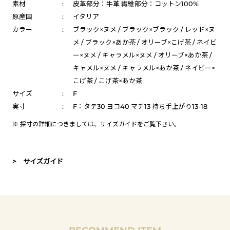
素材
:
皮革部分：牛革 繊維部分：コットン100%
原産国
:
イタリア
カラー
:
ブラック×ヌメ / ブラック×ブラック / レッド×ヌ
メ / ブラック×あか茶 / オリーブ×こげ茶 / ネイビ
ー×ヌメ / キャラメル×ヌメ / オリーブ×あか茶 /
キャメル×ヌメ / キャラメル×あか茶 / ネイビー×
こげ茶 / こげ茶×あか茶
サイズ
:
F
実寸
:
F：タテ30 ヨコ40 マチ13 持ち手上がり13-18
※ 採寸の詳細につきましては、
サイズガイド
をご覧下さい。
> サイズガイド