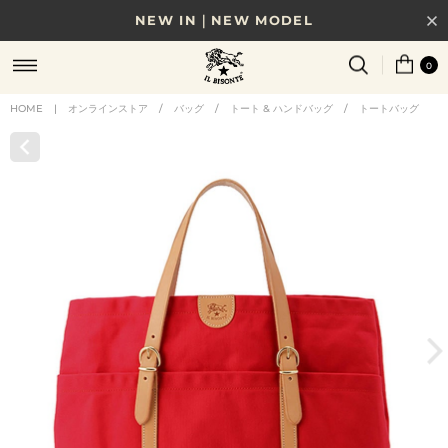
NEW IN｜NEW MODEL
8/17(月)10時まで｜税込11,000円以上で送料無料
0
贈る相手やシーンから選べる、新しいギフトガイド
HOME
|
オンラインストア
/
バッグ
/
トート & ハンドバッグ
/
トートバッグ
NEW IN｜COLOR LEATHER