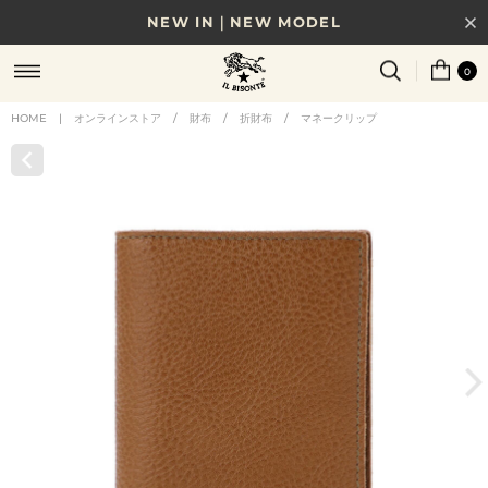
NEW IN｜NEW MODEL
8/17(月)10時まで｜税込11,000円以上で送料無料
0
贈る相手やシーンから選べる、新しいギフトガイド
HOME
|
オンラインストア
/
財布
/
折財布
/
マネークリップ
NEW IN｜COLOR LEATHER