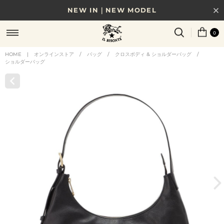
NEW IN｜NEW MODEL
8/17(月)10時まで｜税込11,000円以上で送料無料
0
贈る相手やシーンから選べる、新しいギフトガイド
HOME
|
オンラインストア
/
バッグ
/
クロスボディ & ショルダーバッグ
/
ショルダーバッグ
NEW IN｜COLOR LEATHER