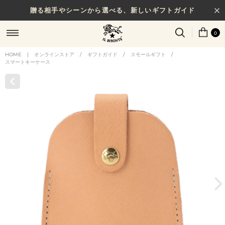
贈る相手やシーンから選べる、新しいギフトガイド
0
HOME
|
オンラインストア
/
ギフトガイド
/
スモールギフト
/
スマートキーケース