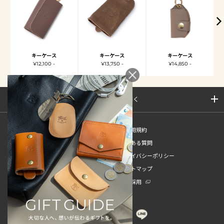
キーケース
キーケース
キーケース
¥12,100 -
¥13,750 -
¥14,850 -
サイトマップを開く
新規会員登録
ご利用規約
ご利用ガイド
よくある質問
特定商取引法
プライバシーポリシー
お問い合わせ
サイトマップ
販売スタッフ中途採用
新卒採用