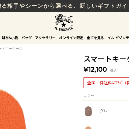
贈る相手やシーンから選べる、新しいギフトガイ
財布&小物
バッグ
アクセサリー
オンライン限定
全てを見る
イル ビゾンテ
ートキーケース
スマートキー
¥12,100
税込
全国一律送料¥330（
カラー
グレー