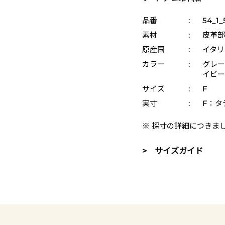
品番
:
54_1_
素材
:
皮革部
原産国
:
イタリ
カラー
:
グレー 
イビー 
サイズ
:
F
実寸
:
F：タテ
※ 採寸の詳細につきま
> サイズガイド