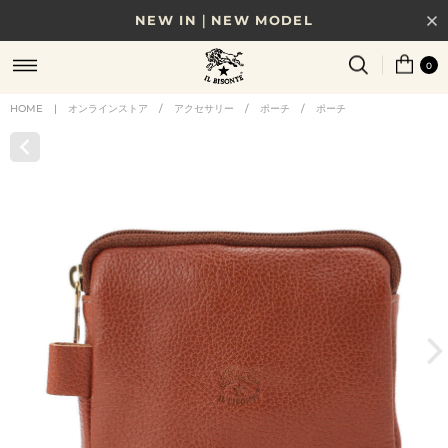
NEW IN｜NEW MODEL
8/17(月)10時まで｜税込11,000円以上で送料無料
0
贈る相手やシーンから選べる、新しいギフトガイド
HOME
|
オンラインストア
/
アクセサリー
/
ポーチ
/
ポーチ
NEW IN｜COLOR LEATHER