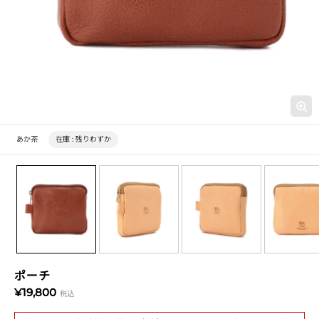
あか茶
在庫 :
残りわずか
ポーチ
¥19,800
税込