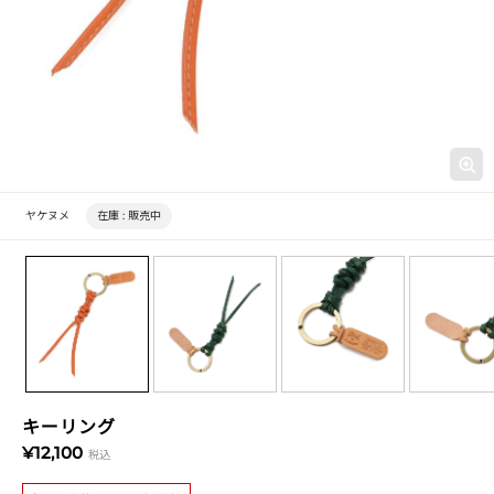
ヤケヌメ
在庫 :
販売中
キーリング
¥12,100
税込