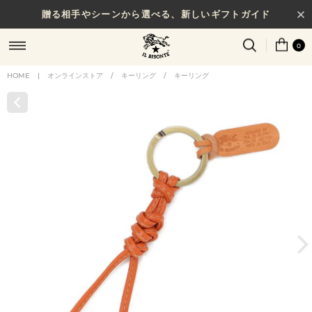
贈る相手やシーンから選べる、新しいギフトガイド
0
HOME
|
オンラインストア
/
キーリング
/
キーリング