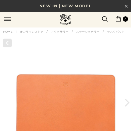
NEW IN｜NEW MODEL
8/17(月)10時まで｜税込11,000円以上で送料無料
0
贈る相手やシーンから選べる、新しいギフトガイド
HOME
|
オンラインストア
/
アクセサリー
/
ステーショナリー
/
デスクパッド
NEW IN｜COLOR LEATHER