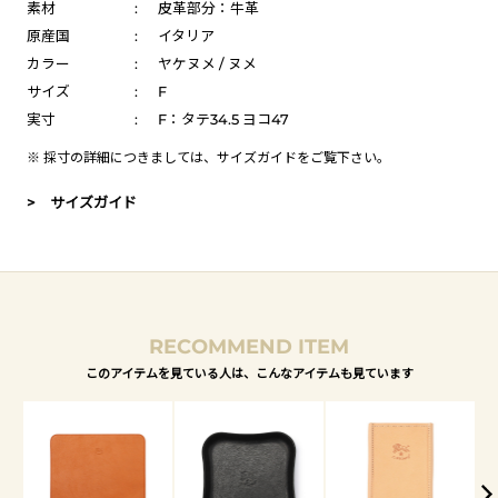
素材
:
皮革部分：牛革
原産国
:
イタリア
カラー
:
ヤケヌメ / ヌメ
サイズ
:
F
実寸
:
F：タテ34.5 ヨコ47
※ 採寸の詳細につきましては、
サイズガイド
をご覧下さい。
> サイズガイド
RECOMMEND ITEM
このアイテムを見ている人は、こんなアイテムも見ています