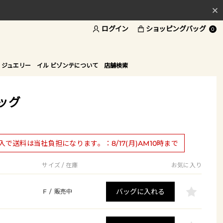
ログイン
ショッピングバッグ
料
0
ド
 ジュエリー
イル ビゾンテについて
店舗検索
ッグ
購入で送料は当社負担になります。：8/17(月)AM10時まで
サイズ / 在庫
お気に入り
バッグに入れる
F
/
販売中