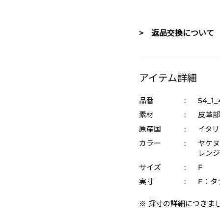
> 返品交換について
アイテム詳細
品番
:
54_1_
素材
:
皮革部
原産国
:
イタリ
カラー
:
ヤケヌメ
レンジ 
サイズ
:
F
実寸
:
F：タテ
※ 採寸の詳細につきま