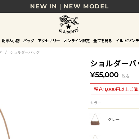
NEW IN｜NEW MODEL
8/17(月)10時まで｜税込11,000円以上で送料無
贈る相手やシーンから選べる、新しいギフトガイ
財布&小物
バッグ
アクセサリー
オンライン限定
全てを見る
イル ビゾンテ
NEW IN｜COLOR LEATHER
グ
/
ショルダーバッグ
ショルダーバ
¥55,000
税込
税込11,000円以上ご
カラー
グレー