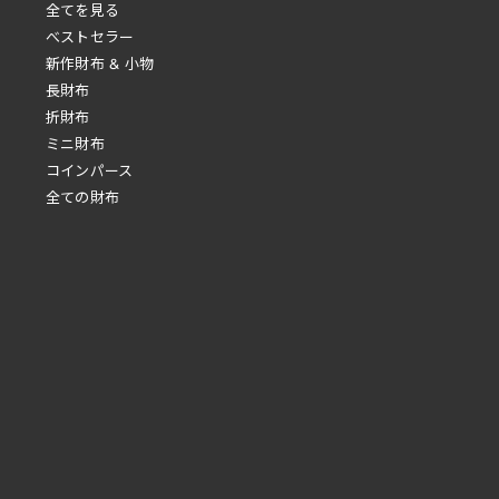
全てを見る
べストセラー
新作財布 & 小物
長財布
折財布
ミニ財布
コインパース
全ての財布