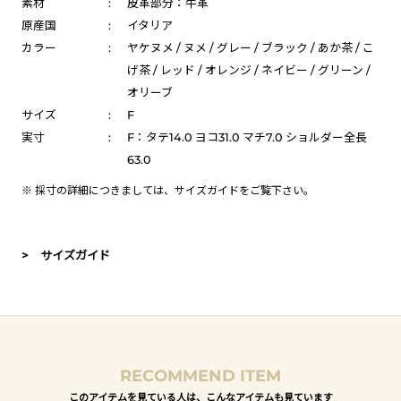
素材
:
皮革部分：牛革
原産国
:
イタリア
カラー
:
ヤケヌメ / ヌメ / グレー / ブラック / あか茶 / こ
げ茶 / レッド / オレンジ / ネイビー / グリーン /
オリーブ
サイズ
:
F
実寸
:
F：タテ14.0 ヨコ31.0 マチ7.0 ショルダー全長
63.0
※ 採寸の詳細につきましては、
サイズガイド
をご覧下さい。
> サイズガイド
RECOMMEND ITEM
このアイテムを見ている人は、こんなアイテムも見ています