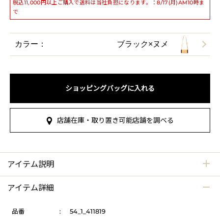
税込11,000円以上ご購入で送料は当社負担になります。：8/17(月)AM10時ま
で
カラー：
ブラック×ヌメ
ショッピングバッグに入れる
店舗在庫・取り置き可能店舗を調べる
アイテム説明
アイテム詳細
品番
:
54_1_411819