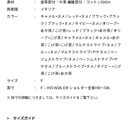
素材
:
皮革部分：牛革 繊維部分：コットン100%
原産国
:
イタリア
カラー
:
キャメル×ヌメ / レッド×ヌメ / ブラック×ブラッ
ク / ブラック×ヌメ / ネイビー×ヌメ / オリーブ×
あか茶 / こげ茶×レッド / ブラック×あか茶 / オリ
ーブ×こげ茶 / キャラメル×ヌメ / キャメル×あか
茶 / こげ茶×こげ茶 / マルチストライプ×ヌメ / ブ
ルー×ヌメ / マルチストライプ×ヤケヌメ / ベー
ジュストライプ×ヌメ / ベージュストライプ×ヤ
ケヌメ / ブルーストライプ×ヌメ / ネイビー×こげ
茶 / こげ茶×あか茶
サイズ
:
F
実寸
:
F：H13 W26 D9 ショルダー全長116～126
※ 採寸の詳細につきましては、
サイズガイド
をご覧下さい。
> サイズガイド