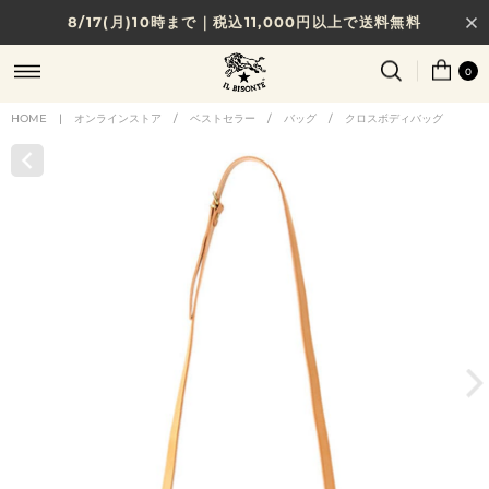
8/17(月)10時まで｜税込11,000円以上で送料無料
贈る相手やシーンから選べる、新しいギフトガイド
0
NEW IN｜COLOR LEATHER
HOME
|
オンラインストア
/
ベストセラー
/
バッグ
/
クロスボディバッグ