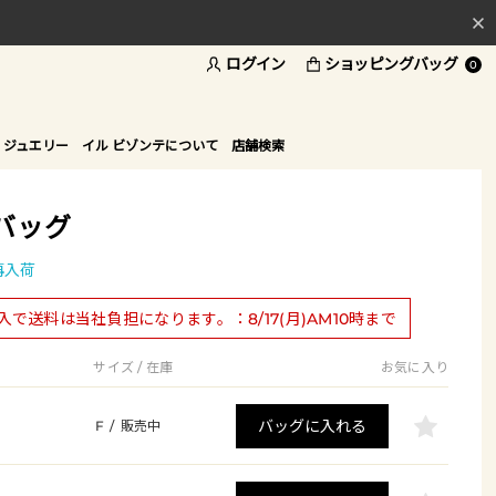
ログイン
ショッピングバッグ
料
0
ド
 ジュエリー
イル ビゾンテについて
店舗検索
バッグ
再入荷
購入で送料は当社負担になります。：8/17(月)AM10時まで
サイズ / 在庫
お気に入り
バッグに入れる
F
/
販売中