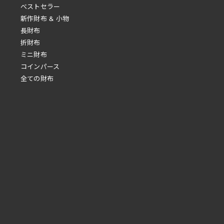
べストセラー
新作財布 & 小物
長財布
折財布
ミニ財布
コインパース
全ての財布