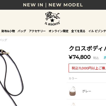
NEW IN｜NEW MODEL
8/17(月)10時まで｜税込11,000円以上で送料無
贈る相手やシーンから選べる、新しいギフトガイ
財布&小物
バッグ
アクセサリー
オンライン限定
全てを見る
イル ビゾンテ
NEW IN｜COLOR LEATHER
バッグ
クロスボディ
¥74,800
税込
税込11,000円以上ご
カラー
グレー