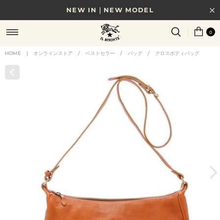
NEW IN｜NEW MODEL
8/17(月)10時まで｜税込11,000円以上で送料無料
0
贈る相手やシーンから選べる、新しいギフトガイド
HOME
|
オンラインストア
/
ベストセラー
/
バッグ
/
クロスボディバッグ
NEW IN｜COLOR LEATHER