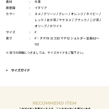
素材
:
牛革
原産国
:
イタリア
カラー
:
ヌメ / グリーン / グレー / オレンジ / ネイビー /
レッド / あか茶 / ヤケヌメ / ブラック / こげ茶 /
オリーブ / ホワイト
サイズ
:
F
実寸
:
F：タテ19 ヨコ33 マチ12 ショルダー全長62～
113
※ 採寸の詳細につきましては、
サイズガイド
をご覧下さい。
> サイズガイド
RECOMMEND ITEM
このアイテムを見ている人は、こんなアイテムも見ています