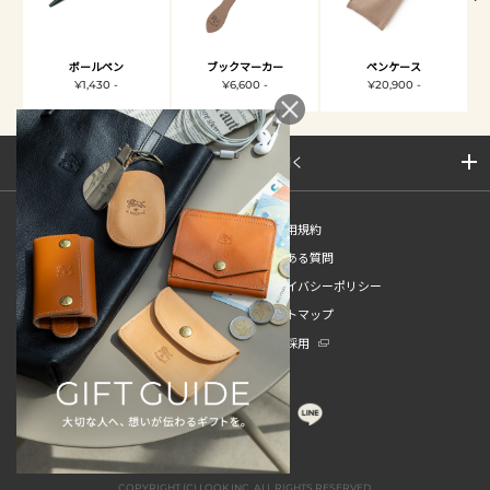
ボールペン
ブックマーカー
ペンケース
¥1,430 -
¥6,600 -
¥20,900 -
サイトマップを開く
新規会員登録
ご利用規約
ご利用ガイド
よくある質問
特定商取引法
プライバシーポリシー
お問い合わせ
サイトマップ
販売スタッフ中途採用
新卒採用
COPYRIGHT (C) LOOK INC. ALL RIGHTS RESERVED.