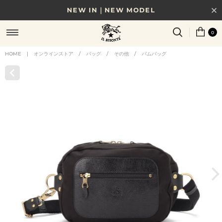
NEW IN｜NEW MODEL
8/17(月)10時まで｜税込11,000円以上で送料無料
0
贈る相手やシーンから選べる、新しいギフトガイド
HOME
|
オンラインストア
/
バッグ
/
その他
/
バムバッグ
NEW IN｜COLOR LEATHER