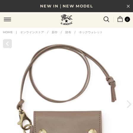
NEW IN｜NEW MODEL
8/17(月)10時まで｜税込11,000円以上で送料無料
0
贈る相手やシーンから選べる、新しいギフトガイド
HOME
|
オンラインストア
/
新作
/
財布
/
ネックウォレット
NEW IN｜COLOR LEATHER