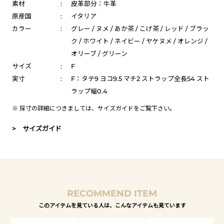
素材
:
皮革部分：牛革
原産国
:
イタリア
カラー
:
グレー / ヌメ / あか茶 / こげ茶 / レッド / ブラッ
ク / ホワイト / ネイビー / ヤケヌメ / オレンジ /
オリーブ / グリーン
サイズ
:
F
実寸
:
F：タテ9 ヨコ9.5 マチ2 ストラップ全長54 スト
ラップ幅0.4
※ 採寸の詳細につきましては、
サイズガイド
をご覧下さい。
> サイズガイド
RECOMMEND ITEM
このアイテムを見ている人は、こんなアイテムも見ています