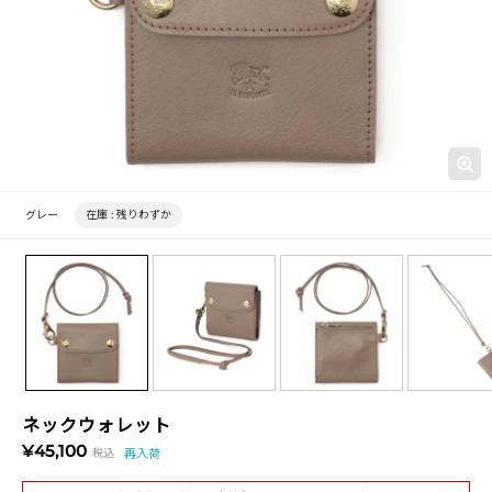
グレー
在庫 :
残りわずか
ネックウォレット
¥45,100
税込
再入荷