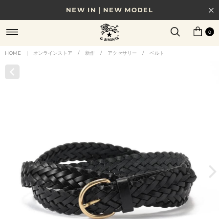
NEW IN｜NEW MODEL
8/17(月)10時まで｜税込11,000円以上で送料無料
0
贈る相手やシーンから選べる、新しいギフトガイド
HOME
|
オンラインストア
/
新作
/
アクセサリー
/
ベルト
NEW IN｜COLOR LEATHER