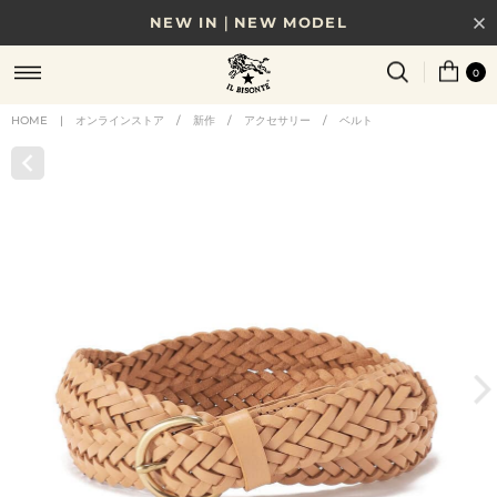
NEW IN｜NEW MODEL
8/17(月)10時まで｜税込11,000円以上で送料無料
0
贈る相手やシーンから選べる、新しいギフトガイド
HOME
|
オンラインストア
/
新作
/
アクセサリー
/
ベルト
NEW IN｜COLOR LEATHER