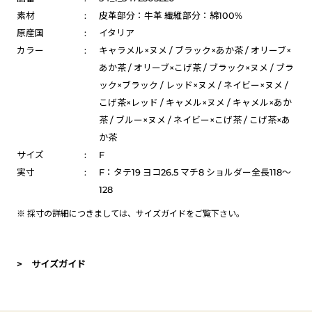
素材
:
皮革部分：牛革 繊維部分：綿100%
原産国
:
イタリア
カラー
:
キャラメル×ヌメ / ブラック×あか茶 / オリーブ×
あか茶 / オリーブ×こげ茶 / ブラック×ヌメ / ブラ
ック×ブラック / レッド×ヌメ / ネイビー×ヌメ /
こげ茶×レッド / キャメル×ヌメ / キャメル×あか
茶 / ブルー×ヌメ / ネイビー×こげ茶 / こげ茶×あ
か茶
サイズ
:
F
実寸
:
F：タテ19 ヨコ26.5 マチ8 ショルダー全長118～
128
※ 採寸の詳細につきましては、
サイズガイド
をご覧下さい。
> サイズガイド