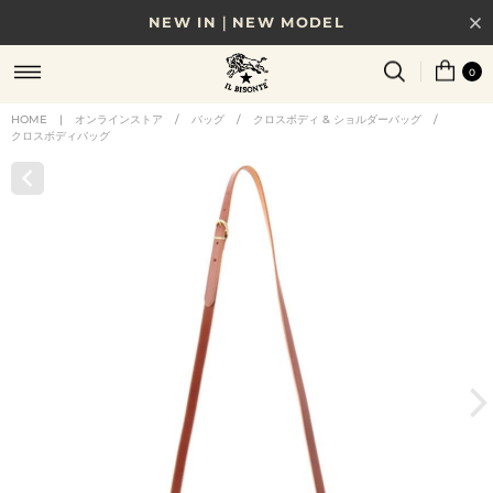
NEW IN｜NEW MODEL
8/17(月)10時まで｜税込11,000円以上で送料無料
0
贈る相手やシーンから選べる、新しいギフトガイド
HOME
|
オンラインストア
/
バッグ
/
クロスボディ & ショルダーバッグ
/
クロスボディバッグ
NEW IN｜COLOR LEATHER