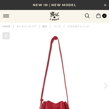
NEW IN｜NEW MODEL
8/17(月)10時まで｜税込11,000円以上で送料無料
0
贈る相手やシーンから選べる、新しいギフトガイド
HOME
|
オンラインストア
/
新作
/
バッグ
/
クロスボディバッグ
NEW IN｜COLOR LEATHER