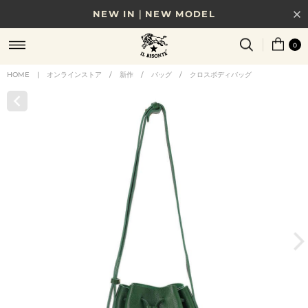
NEW IN｜NEW MODEL
8/17(月)10時まで｜税込11,000円以上で送料無料
0
贈る相手やシーンから選べる、新しいギフトガイド
HOME
|
オンラインストア
/
新作
/
バッグ
/
クロスボディバッグ
NEW IN｜COLOR LEATHER