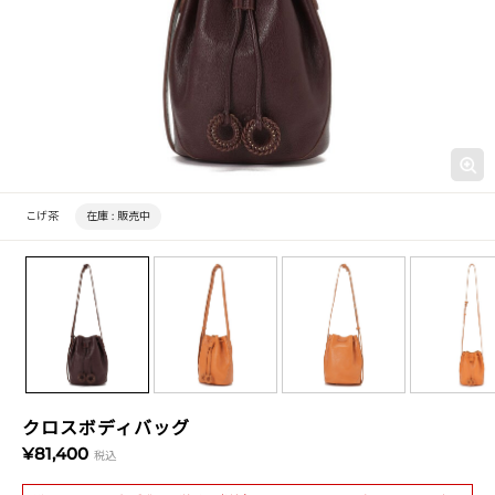
こげ茶
在庫 :
販売中
クロスボディバッグ
¥81,400
税込