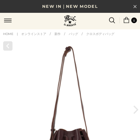
NEW IN｜NEW MODEL
8/17(月)10時まで｜税込11,000円以上で送料無料
0
贈る相手やシーンから選べる、新しいギフトガイド
HOME
|
オンラインストア
/
新作
/
バッグ
/
クロスボディバッグ
NEW IN｜COLOR LEATHER