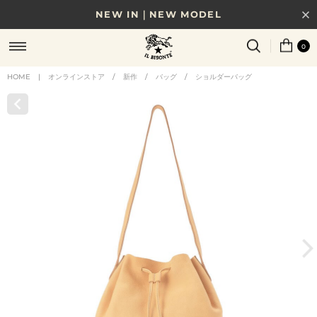
NEW IN｜NEW MODEL
8/17(月)10時まで｜税込11,000円以上で送料無料
0
贈る相手やシーンから選べる、新しいギフトガイド
HOME
|
オンラインストア
/
新作
/
バッグ
/
ショルダーバッグ
NEW IN｜COLOR LEATHER