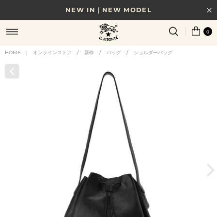
NEW IN｜NEW MODEL
8/17(月)10時まで｜税込11,000円以上で送料無料
0
贈る相手やシーンから選べる、新しいギフトガイド
HOME
|
オンラインストア
/
新作
/
バッグ
/
ショルダーバッグ
NEW IN｜COLOR LEATHER