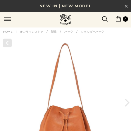
NEW IN｜NEW MODEL
8/17(月)10時まで｜税込11,000円以上で送料無料
0
贈る相手やシーンから選べる、新しいギフトガイド
HOME
|
オンラインストア
/
新作
/
バッグ
/
ショルダーバッグ
NEW IN｜COLOR LEATHER