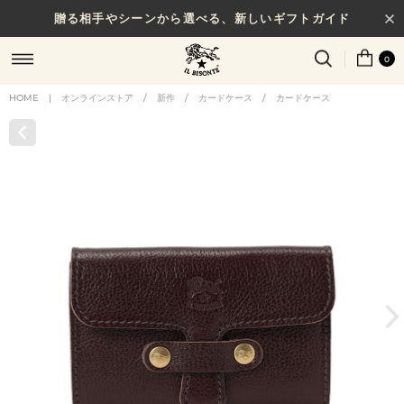
贈る相手やシーンから選べる、新しいギフトガイド
0
HOME
|
オンラインストア
/
新作
/
カードケース
/
カードケース