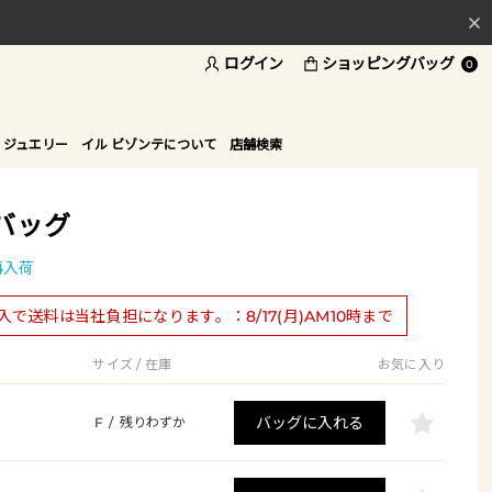
ログイン
ショッピングバッグ
料
0
ド
 ジュエリー
イル ビゾンテについて
店舗検索
バッグ
再入荷
購入で送料は当社負担になります。：8/17(月)AM10時まで
サイズ / 在庫
お気に入り
バッグに入れる
F
/
残りわずか