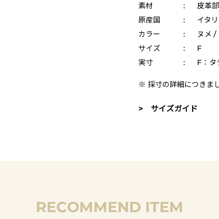
素材
:
皮革部
原産国
:
イタリ
カラー
:
ヌメ /
サイズ
:
F
実寸
:
F：タテ
※ 採寸の詳細につきま
> サイズガイド
RECOMMEND ITEM