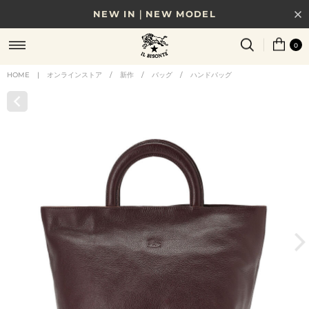
NEW IN｜NEW MODEL
8/17(月)10時まで｜税込11,000円以上で送料無料
0
贈る相手やシーンから選べる、新しいギフトガイド
HOME
|
オンラインストア
/
新作
/
バッグ
/
ハンドバッグ
NEW IN｜COLOR LEATHER