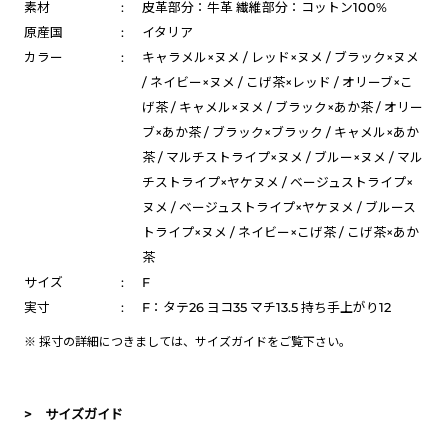
素材
:
皮革部分：牛革 繊維部分：コットン100%
原産国
:
イタリア
カラー
:
キャラメル×ヌメ / レッド×ヌメ / ブラック×ヌメ
/ ネイビー×ヌメ / こげ茶×レッド / オリーブ×こ
げ茶 / キャメル×ヌメ / ブラック×あか茶 / オリー
ブ×あか茶 / ブラック×ブラック / キャメル×あか
茶 / マルチストライプ×ヌメ / ブルー×ヌメ / マル
チストライプ×ヤケヌメ / ベージュストライプ×
ヌメ / ベージュストライプ×ヤケヌメ / ブルース
トライプ×ヌメ / ネイビー×こげ茶 / こげ茶×あか
茶
サイズ
:
F
実寸
:
F：タテ26 ヨコ35 マチ13.5 持ち手上がり12
※ 採寸の詳細につきましては、
サイズガイド
をご覧下さい。
> サイズガイド