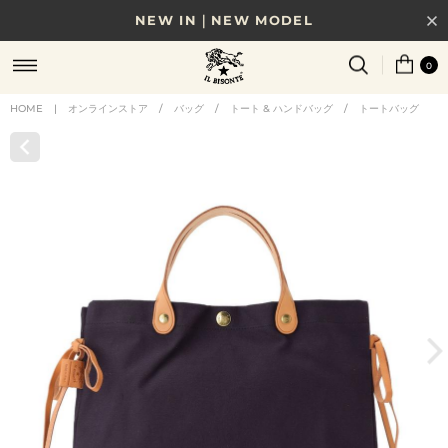
NEW IN｜NEW MODEL
8/17(月)10時まで｜税込11,000円以上で送料無料
0
贈る相手やシーンから選べる、新しいギフトガイド
HOME
|
オンラインストア
/
バッグ
/
トート & ハンドバッグ
/
トートバッグ
NEW IN｜COLOR LEATHER