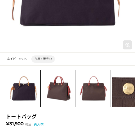
ネイビー×ヌメ
在庫 :
販売中
トートバッグ
¥31,900
税込
再入荷