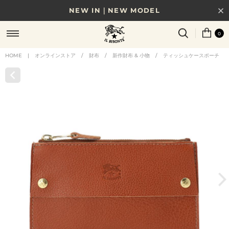
NEW IN｜NEW MODEL
8/17(月)10時まで｜税込11,000円以上で送料無料
0
贈る相手やシーンから選べる、新しいギフトガイド
HOME
|
オンラインストア
/
財布
/
新作財布 & 小物
/
ティッシュケースポーチ
NEW IN｜COLOR LEATHER