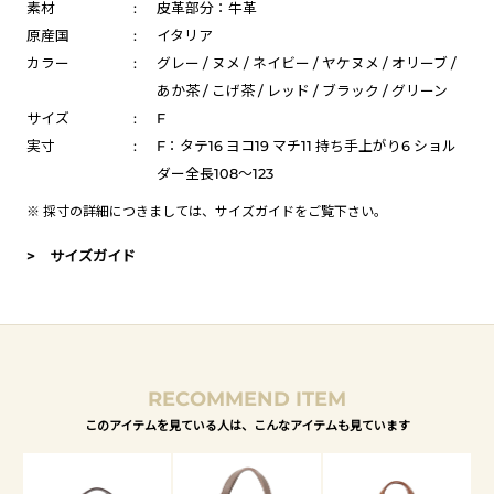
素材
:
皮革部分：牛革
原産国
:
イタリア
カラー
:
グレー / ヌメ / ネイビー / ヤケヌメ / オリーブ /
あか茶 / こげ茶 / レッド / ブラック / グリーン
サイズ
:
F
実寸
:
F：タテ16 ヨコ19 マチ11 持ち手上がり6 ショル
ダー全長108～123
※ 採寸の詳細につきましては、
サイズガイド
をご覧下さい。
> サイズガイド
RECOMMEND ITEM
このアイテムを見ている人は、こんなアイテムも見ています