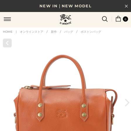
NEW IN｜NEW MODEL
8/17(月)10時まで｜税込11,000円以上で送料無料
0
贈る相手やシーンから選べる、新しいギフトガイド
HOME
|
オンラインストア
/
新作
/
バッグ
/
ボストンバッグ
NEW IN｜COLOR LEATHER