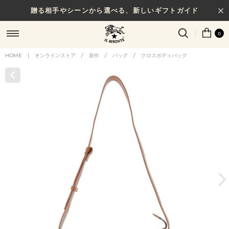
贈る相手やシーンから選べる、新しいギフトガイド
0
HOME
|
オンラインストア
/
新作
/
バッグ
/
クロスボディバッグ