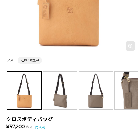
ヌメ
在庫 :
販売中
クロスボディバッグ
¥57,200
税込
再入荷