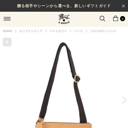
贈る相手やシーンから選べる、新しいギフトガイド
0
HOME
|
オンラインストア
/
ベストセラー
/
バッグ
/
クロスボディバッグ