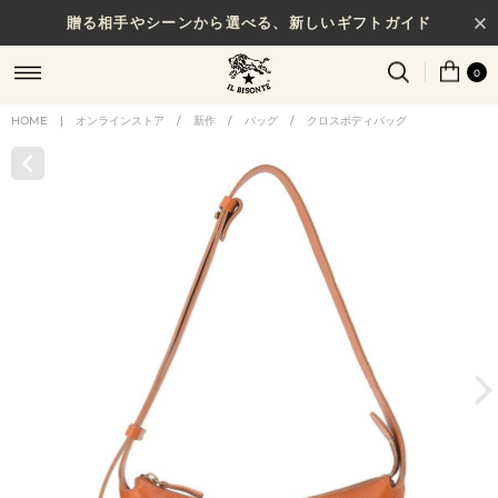
贈る相手やシーンから選べる、新しいギフトガイド
0
HOME
|
オンラインストア
/
新作
/
バッグ
/
クロスボディバッグ