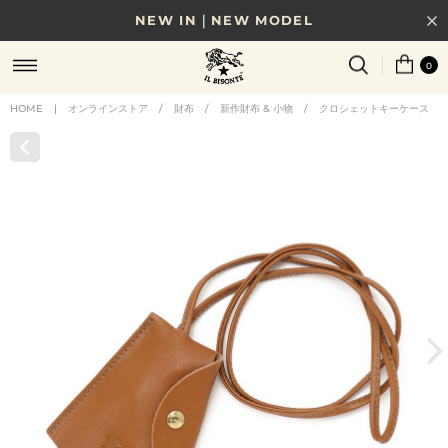
NEW IN｜NEW MODEL
8/17(月)10時まで｜税込11,000円以上で送料無料
0
贈る相手やシーンから選べる、新しいギフトガイド
HOME
|
オンラインストア
/
財布
/
新作財布 & 小物
/
クロシェットキーケース
NEW IN｜COLOR LEATHER