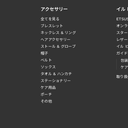
アクセサリー
イル
全てを見る
ETSU
ブレスレット
オンラ
ネックレス & リング
スター
へアアクセサリー
レザー
ストール & グローブ
イル 
帽子
ガイド
ベルト
包
ソックス
ケ
タオル & ハンカチ
取り扱
ステーショナリー
ケア用品
ポーチ
その他