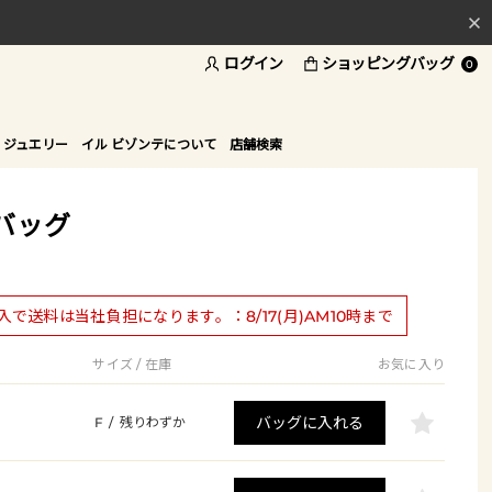
ログイン
ショッピングバッグ
料
0
ド
 ジュエリー
イル ビゾンテについて
店舗検索
バッグ
購入で送料は当社負担になります。：8/17(月)AM10時まで
サイズ / 在庫
お気に入り
バッグに入れる
F
/
残りわずか