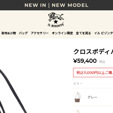
NEW IN｜NEW MODEL
8/17(月)10時まで｜税込11,000円以上で送料無
贈る相手やシーンから選べる、新しいギフトガイ
財布&小物
バッグ
アクセサリー
オンライン限定
全てを見る
イル ビゾンテ
NEW IN｜COLOR LEATHER
クロスボディ
¥59,400
税込
税込11,000円以上ご
カラー
グレー